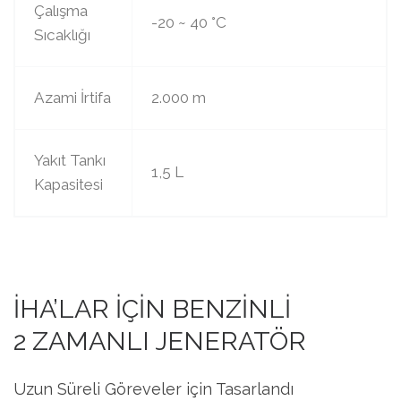
Çalışma
-20 ~ 40 °C
Sıcaklığı
Azami İrtifa
2.000 m
Yakıt Tankı
1,5 L
Kapasitesi
İHA’LAR İÇİN BENZİNLİ
2 ZAMANLI JENERATÖR
Uzun Süreli Göreveler için Tasarlandı